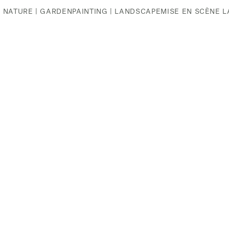
| NATURE | GARDEN
PAINTING | LANDSCAPE
MISE EN SCÈNE 