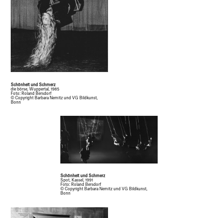
Schönheit und Schmerz
die börse, Wuppertal, 1985
Foto: Roland Bersdorf
© Copyright Barbara Nemitz und VG Bildkunst,
Bonn
Schönheit und Schmerz
Spot, Kassel, 1991
Foto: Roland Bersdorf
© Copyright Barbara Nemitz und VG Bildkunst,
Bonn