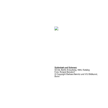
Schönheit und Schmerz
SO36, Berlin-Kreuzberg, 1985, Katalog
Foto: Roland Bersdorf
© Copyright Barbara Nemitz und VG Bildkunst,
Bonn