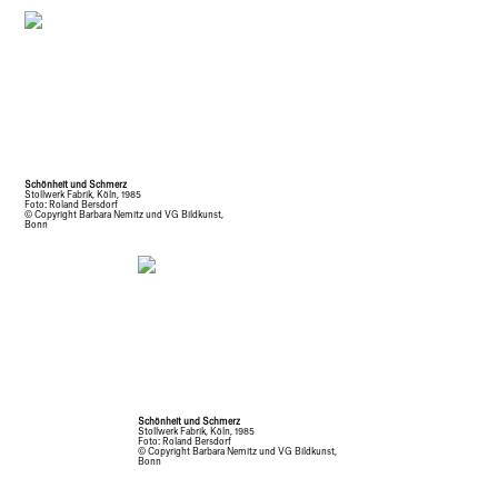
Schönheit und Schmerz
Stollwerk Fabrik, Köln, 1985
Foto: Roland Bersdorf
© Copyright Barbara Nemitz und VG Bildkunst,
Bonn
Schönheit und Schmerz
Stollwerk Fabrik, Köln, 1985
Foto: Roland Bersdorf
© Copyright Barbara Nemitz und VG Bildkunst,
Bonn