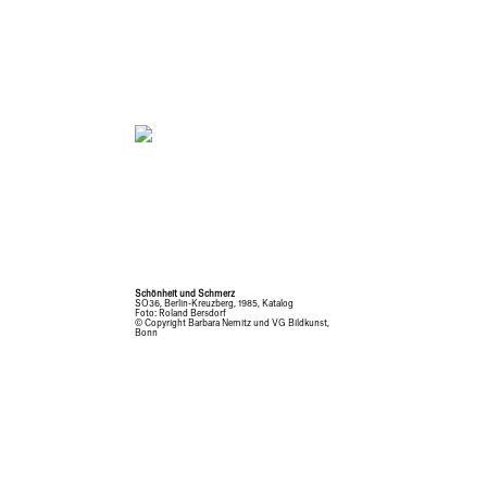
Schönheit und Schmerz
SO36, Berlin-Kreuzberg, 1985, Katalog
Foto: Roland Bersdorf
© Copyright Barbara Nemitz und VG Bildkunst,
Bonn