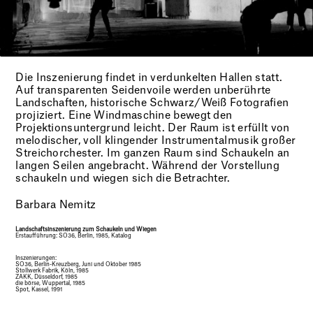
Die Inszenierung findet in verdunkelten Hallen statt.
Auf transparenten Seidenvoile werden unberührte
Landschaften, historische Schwarz/Weiß Fotografien
projiziert. Eine Windmaschine bewegt den
Projektionsuntergrund leicht. Der Raum ist erfüllt von
melodischer, voll klingender Instrumentalmusik großer
Streichorchester. Im ganzen Raum sind Schaukeln an
langen Seilen angebracht. Während der Vorstellung
schaukeln und wiegen sich die Betrachter.
Barbara Nemitz
Landschaftsinszenierung zum Schaukeln und Wiegen
Erstaufführung: SO36, Berlin, 1985, Katalog
Inszenierungen:
SO36, Berlin-Kreuzberg, Juni und Oktober 1985
Stollwerk Fabrik, Köln, 1985
ZAKK, Düsseldorf, 1985
die börse, Wuppertal, 1985
Spot, Kassel, 1991